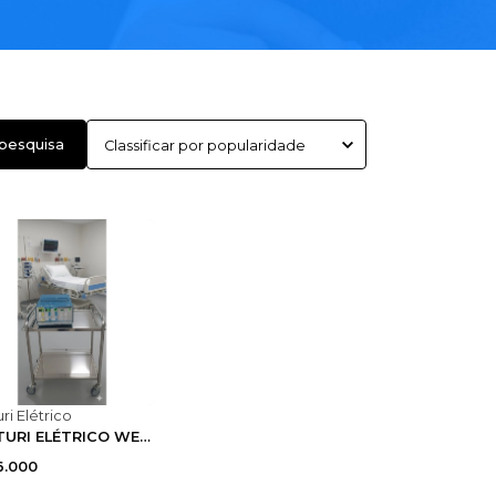
 pesquisa
uri Elétrico
BISTURI ELÉTRICO WEM SS-601MR
6.000