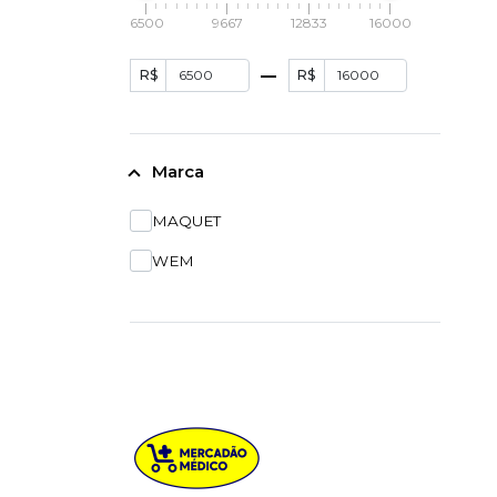
6500
9667
12833
16000
R$
R$
Marca
MAQUET
WEM